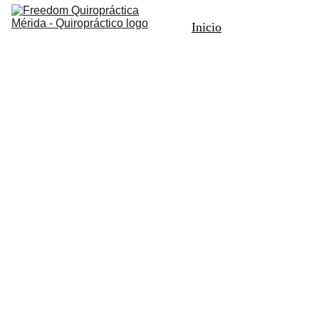
Inicio
Quiropráctica
English
Contacto
Quiropráctico
 en Mérida